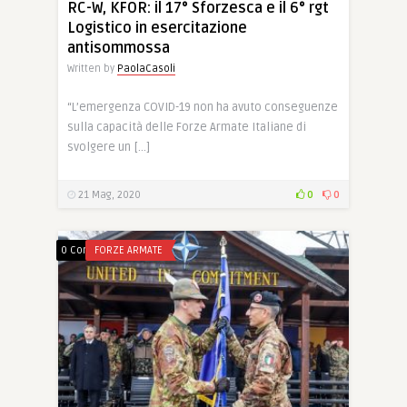
RC-W, KFOR: il 17° Sforzesca e il 6° rgt
Logistico in esercitazione
antisommossa
Written by
PaolaCasoli
“L’emergenza COVID-19 non ha avuto conseguenze
sulla capacità delle Forze Armate Italiane di
svolgere un […]
21 Mag, 2020
0
0
0 Comments
FORZE ARMATE