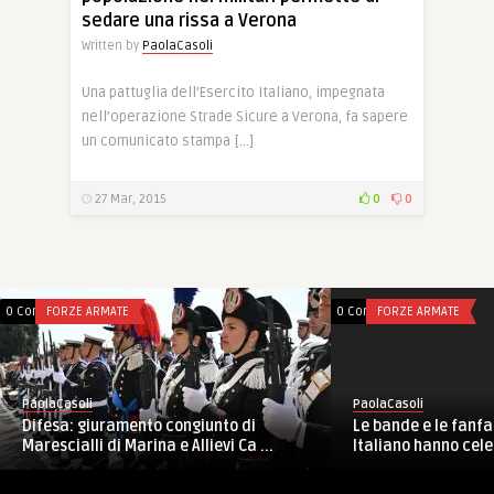
sedare una rissa a Verona
Written by
PaolaCasoli
Una pattuglia dell’Esercito Italiano, impegnata
nell’operazione Strade Sicure a Verona, fa sapere
un comunicato stampa […]
27 Mar, 2015
0
0
0 Comments
FORZE ARMATE
0 Comments
FORZE ARMATE
PaolaCasoli
PaolaCasoli
Le bande e le fanfare dell’Esercito
SW, UNIFIL: incontro
Italiano hanno celebrato il ...
nell’HQ italiano di