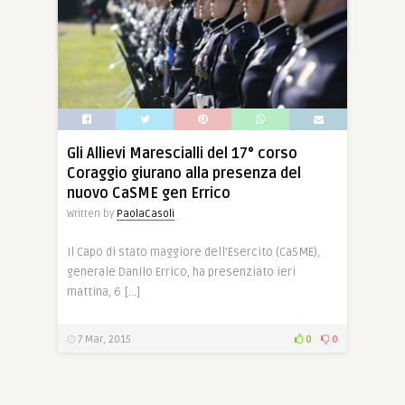
23 Mag, 2015
0
0
Gli Allievi Marescialli del 17° corso
Coraggio giurano alla presenza del
nuovo CaSME gen Errico
Written by
PaolaCasoli
Il Capo di stato maggiore dell’Esercito (CaSME),
generale Danilo Errico, ha presenziato ieri
mattina, 6 […]
7 Mar, 2015
0
0