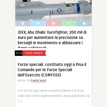
IDEX, Abu Dhabi: Eurofighter, 200 mil di
euro per aumentare la precisione su
bersagli in movimento e abbassare i
danni collaterali
0 Comments
FORZE ARMATE
Written by
PaolaCasoli
Eurofighter ha reso pubblici oggi, 22 febbraio, i
Forze speciali: costituito oggi a Pisa il
particolari di un contratto del valore di […]
Comando per le Forze Speciali
dell’Esercito (COMFOSE)
Written by
PaolaCasoli
22 Feb, 2015
0
0
Si è svolta oggi nella caserma Gamerra di Pisa,
sede del Centro Addestramento Paracadutismo, la
[…]