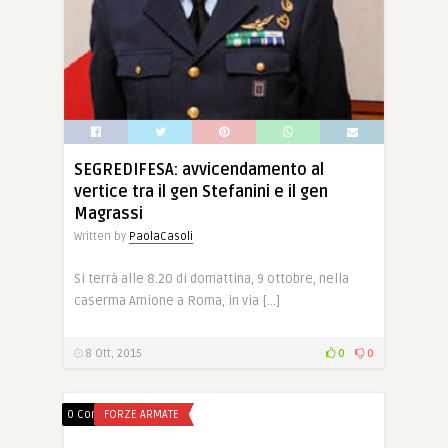
SEGREDIFESA: avvicendamento al
vertice tra il gen Stefanini e il gen
Magrassi
Written by
PaolaCasoli
Si terrà alle 8.20 di domattina, 9 ottobre, nella
caserma Amione a Roma, in via […]
8 Ott, 2015
0
0
0 Comments
FORZE ARMATE