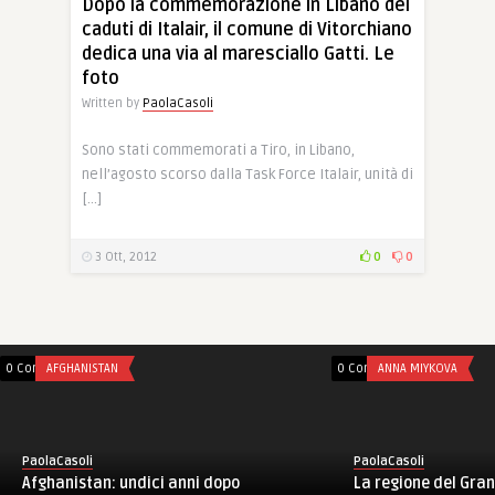
Dopo la commemorazione in Libano dei
caduti di Italair, il comune di Vitorchiano
dedica una via al maresciallo Gatti. Le
foto
Written by
PaolaCasoli
Sono stati commemorati a Tiro, in Libano,
nell’agosto scorso dalla Task Force Italair, unità di
[…]
3 Ott, 2012
0
0
0 Comments
AFGHANISTAN
0 Comments
ANNA MIYKOVA
PaolaCasoli
PaolaCasoli
Afghanistan: undici anni dopo
La regione del Gra