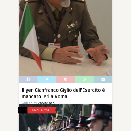
Il gen Gianfranco Giglio dell’Esercito è
mancato ieri a Roma
Written by
PaolaCasoli
0 Comments
FORZE ARMATE
“È deceduto ieri [22 maggio] a Roma il Tenente
generale Gianfranco Giglio, Direttore degli
armamenti […]