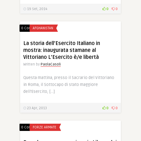
19 Set, 2014
0
0
0 Comments
AFGHANISTAN
La storia dell’Esercito Italiano in
mostra: inaugurata stamane al
Vittoriano L’Esercito è/e libertà
Written by
PaolaCasoli
Questa mattina, presso il Sacrario del Vittoriano
in Roma, il Sottocapo di stato maggiore
dell’Esercito, […]
23 Apr, 2013
0
0
0 Comments
FORZE ARMATE