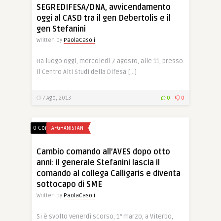
SEGREDIFESA/DNA, avvicendamento
oggi al CASD tra il gen Debertolis e il
gen Stefanini
Written by
PaolaCasoli
Ha luogo oggi, mercoledì 7 agosto, alle 11, presso
il Centro Alti Studi della Difesa […]
7 Ago, 2013
0
0
0 Comments
AFGHANISTAN
Cambio comando all’AVES dopo otto
anni: il generale Stefanini lascia il
comando al collega Calligaris e diventa
sottocapo di SME
Written by
PaolaCasoli
Si è svolto venerdì scorso, 1° marzo, a Viterbo,