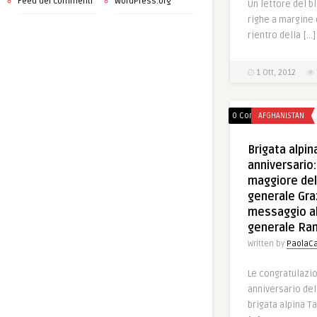
Feed dei commenti
WordPress.org
Un lettore del b
righe a margine 
rientro della […]
1 Ott, 2012
0 Comments
AFGHANISTAN
Brigata alpin
anniversario:
maggiore del
generale Graz
messaggio a
generale Ran
Written by
PaolaCa
Le congratulazi
anniversario del
brigata alpina T