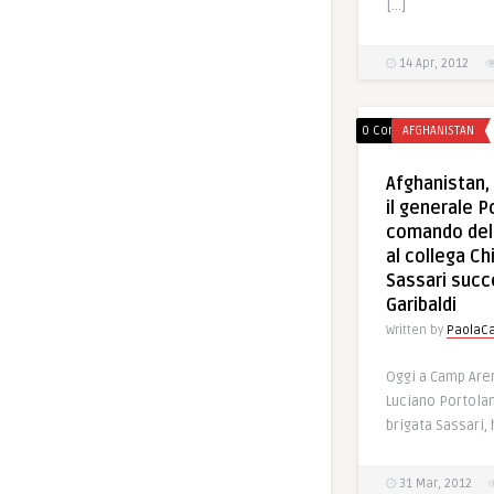
[…]
14 Apr, 2012
0 Comments
AFGHANISTAN
Afghanistan, 
il generale P
comando del
al collega Chi
Sassari succ
Garibaldi
Written by
PaolaCa
Oggi a Camp Aren
Luciano Portola
brigata Sassari, 
31 Mar, 2012