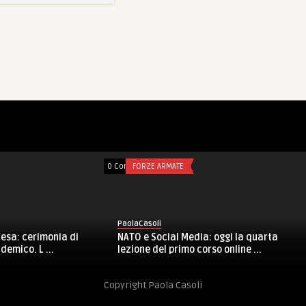
0 Comments
FORZE ARMATE
PaolaCasoli
La Scuola Sottufficiali commemora i
tta: sedici
Caduti per la Patria con una s ...
t vestono la mim ...
Copyright Paola Casoli