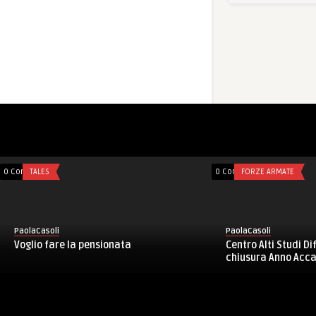
0 Comments
FORZE ARMATE
0 Comments
FORZE ARMATE
PaolaCasoli
PaolaCasoli
Scuola Sottufficiali: il VBS3 e la
Via camicia e crava
sinergia con l’università al ...
manager di Unicredi