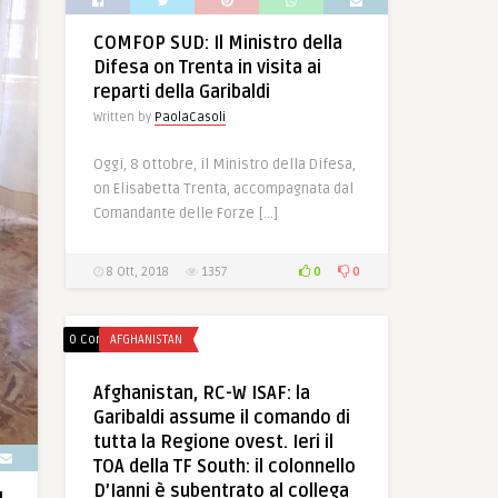
COMFOP SUD: Il Ministro della
Difesa on Trenta in visita ai
reparti della Garibaldi
Written by
PaolaCasoli
Oggi, 8 ottobre, il Ministro della Difesa,
on Elisabetta Trenta, accompagnata dal
Comandante delle Forze […]
0
0
8 Ott, 2018
1357
0 Comments
AFGHANISTAN
Afghanistan, RC-W ISAF: la
Garibaldi assume il comando di
tutta la Regione ovest. Ieri il
TOA della TF South: il colonnello
D’Ianni è subentrato al collega