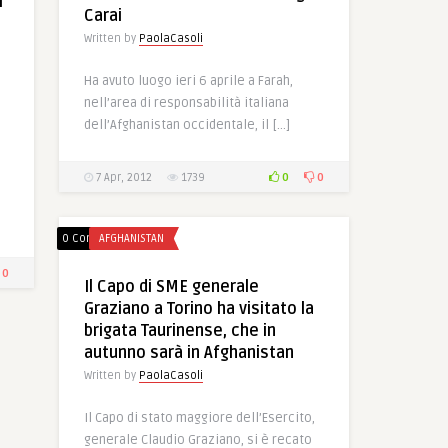
l
Carai
Written by
PaolaCasoli
Ha avuto luogo ieri 6 aprile a Farah,
nell’area di responsabilità italiana
dell’Afghanistan occidentale, il […]
0
0
7 Apr, 2012
1739
0 Comments
AFGHANISTAN
0
Il Capo di SME generale
Graziano a Torino ha visitato la
brigata Taurinense, che in
autunno sarà in Afghanistan
Written by
PaolaCasoli
Il Capo di stato maggiore dell’Esercito,
generale Claudio Graziano, si è recato