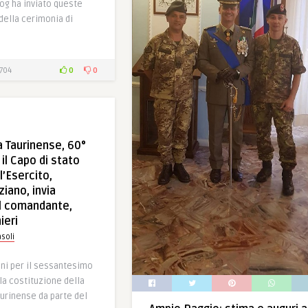
log ha inviato queste
della cerimonia di
0
0
704
a Taurinense, 60°
 il Capo di stato
l’Esercito,
iano, invia
l comandante,
ieri
soli
oni per il sessantesimo
la costituzione della
aurinense da parte del