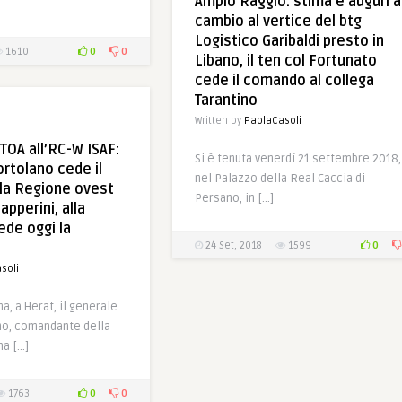
Ampio Raggio: stima e auguri a
cambio al vertice del btg
Logistico Garibaldi presto in
0
0
1610
Libano, il ten col Fortunato
cede il comando al collega
Tarantino
Written by
PaolaCasoli
TOA all’RC-W ISAF:
Si è tenuta venerdì 21 settembre 2018,
ortolano cede il
nel Palazzo della Real Caccia di
la Regione ovest
Persano, in […]
apperini, alla
ede oggi la
0
24 Set, 2018
1599
soli
a, a Herat, il generale
no, comandante della
ha […]
0
0
1763