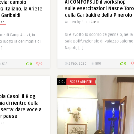
Al COMFOPSUD il workshop
via: cambio
sulle esercitazioni Nasr e Toro
 italiano, la Ariete
della Garibaldi e della Pinerolo
 Garibaldi
Written by
PaolaCasoli
soli
Si è svolto lo scorso 29 gennaio, nella
are di Camp Adazi, in
sala polifunzionale di Palazzo Salerno
to luogo la cerimonia di
Napoli, […]
…]
0
0
0
5 Feb, 2020
980
614
0 Comments
FORZE ARMATE
la Casoli il Blog.
ia di rientro della
aserta: dare voce a
er paese
soli