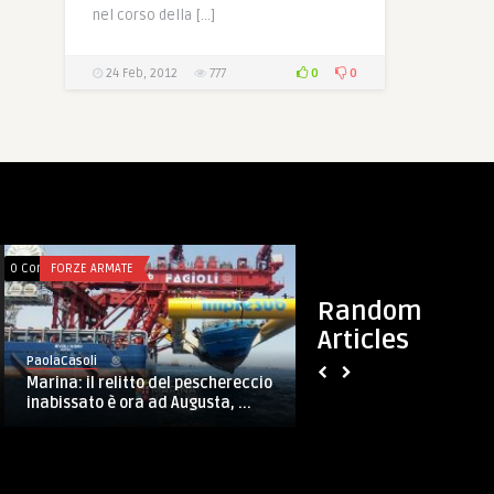
nel corso della […]
0
0
24 Feb, 2012
777
0 Comments
FORZE ARMATE
0 Comments
FORZE ARMATE
Random
Articles
PaolaCasoli
COMFOPNORD: concluso il 34° raduno