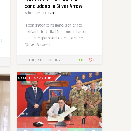
corazzati della Garibaldi
concludono la Silver Arrow
Written by
PaolaCasoli
Il contingente italiano, schierato
nell’ambito della Missione in Lettonia,
ha partecipato alla esercitazione
 a
“Silver Arrow” […]
0
0
8 Ott, 2019
1027
0
0 Comments
FORZE ARMATE