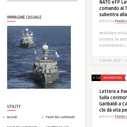
NATO eFP Lat
comando al TG
subentra alla
IMMAGINE CASUALE
Written by
PaolaCa
Nella base milit
Lettonia, ha avu
trasferimento [
24 Giu, 2023
0 Comments
AFGHANISTAN
Lettera a Pao
Sulla cerimon
Garibaldi a C
UTILITY
chi dà vita p
Written by
PaolaCa
Accedi
Feed dei contenuti