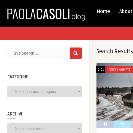
Home
About
Search Results
0 Comments
FORZE ARMATE
CATEGORIE
Categorie
ARCHIVI
Archivi