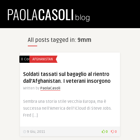
All posts tagged in:
9mm
0 Comments
AFGHANISTAN
Soldati tassati sul bagaglio al rientro
dall’Afghanistan. I veterani insorgono
Written by
PaolaCasoli
Sembra una storia stile vecchia Europa, ma è
successa nell’America dell’iCloud di Steve Jobs.
Fred […]
9 Giu, 2011
0
0