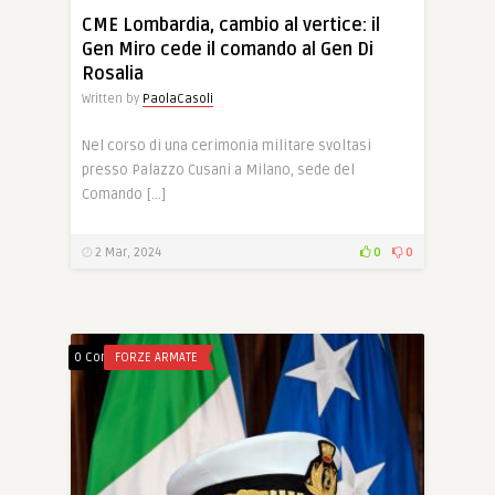
CME Lombardia, cambio al vertice: il
Gen Miro cede il comando al Gen Di
Rosalia
Written by
PaolaCasoli
Nel corso di una cerimonia militare svoltasi
presso Palazzo Cusani a Milano, sede del
Comando […]
2 Mar, 2024
0
0
0 Comments
FORZE ARMATE