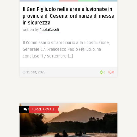
Il Gen.Figliuolo nelle aree alluvionate in
provincia di Cesena: ordinanza di messa
in sicurezza
Written by
PaolaCasoli
Il Commissario straordinario alla ricostruzione,
Generale C.A. Francesco Paolo Figliuolo, ha
concluso il 7 settembre […]
11 Set, 2023
0
0
0
FORZE ARMATE