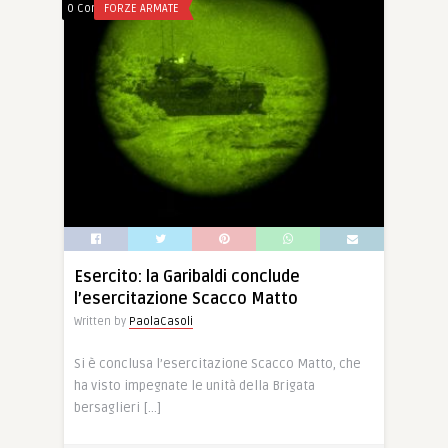
0 Comments
FORZE ARMATE
Esercito: la Garibaldi conclude
l’esercitazione Scacco Matto
Written by
PaolaCasoli
Si è conclusa l’esercitazione Scacco Matto, che
ha visto impegnate le unità della Brigata
bersaglieri […]