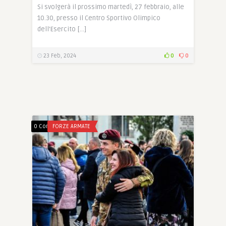
Si svolgerà il prossimo martedì, 27 febbraio, alle
10.30, presso il Centro Sportivo Olimpico
dell’Esercito […]
23 Feb, 2024
0
0
0 Comments
FORZE ARMATE