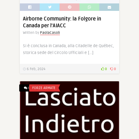
Airborne Community: la Folgore in
Canada per l’AIACC
Written by
PaolaCasoli
Si è conclusa in Canada, alla Citadelle de Québec,
storica sede del Circolo Ufficiali e […]
6 Feb, 2024
0
0
0
FORZE ARMATE