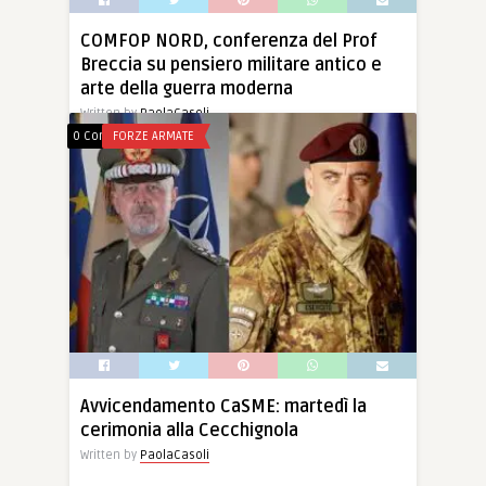
COMFOP NORD, conferenza del Prof
Breccia su pensiero militare antico e
arte della guerra moderna
Written by
PaolaCasoli
0 Comments
FORZE ARMATE
Si terrà giovedì 29 febbraio alle 17.30, a Palazzo
Camerini a Padova, sede del Museo […]
27 Feb, 2024
0
0
Avvicendamento CaSME: martedì la
cerimonia alla Cecchignola
Written by
PaolaCasoli