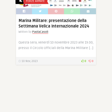
0
FORZE ARMATE
Marina Militare: presentazione della
Settimana Velica Internazionale 2024
Written by
PaolaCasoli
Questa sera, venerdì 10 novembre 2023 alle 19.00,
presso il Circolo Ufficiali della Marina Militare […]
10 Nov, 2023
0
0