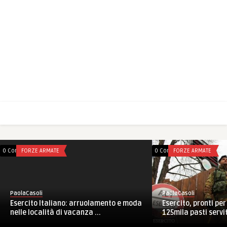
0 Comments
FORZE ARMATE
0 Comments
FORZE ARMATE
PaolaCasoli
PaolaCasoli
Esercito Italiano: arruolamento e moda
Esercito, pronti pe
nelle località di vacanza ...
125mila pasti serviti