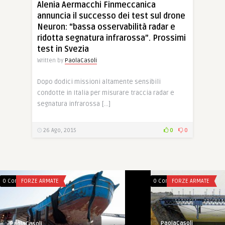
Alenia Aermacchi Finmeccanica
annuncia il successo dei test sul drone
Neuron: “bassa osservabilità radar e
ridotta segnatura infrarossa”. Prossimi
test in Svezia
Written by
PaolaCasoli
Dopo dodici missioni altamente sensibili
condotte in Italia per misurare traccia radar e
segnatura infrarossa […]
26 Ago, 2015
0
0
0 Comments
FORZE ARMATE
0 Comments
FORZE ARMATE
PaolaCasoli
PaolaCasoli