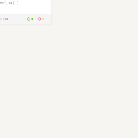
vo”, ha […]
0
0
780