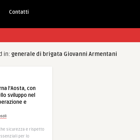
Contatti
d in:
generale di brigata Giovanni Armentani
rna l’Aosta, con
ello sviluppo nel
perazione e
soli
che sicurezza e rispetto
ssenziali per lo