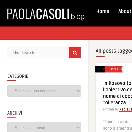
Home
About
All posts tagge
0 Comments
BOSNIA
CATEGORIE
In Kosovo to
Categorie
l’obiettivo d
nome di coo
tolleranza
Written by
PaolaCa
ARCHIVI
“Sono convinto 
Archivi
sono elementi e