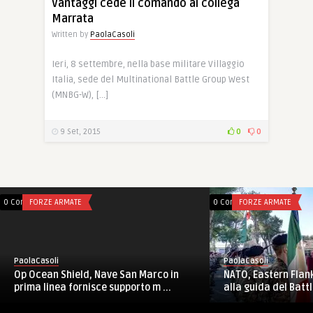
Vantaggi cede il comando al collega
Marrata
Written by
PaolaCasoli
Ieri, 8 settembre, nella base militare Villaggio
Italia, sede del Multinational Battle Group West
(MNBG-W), […]
9 Set, 2015
0
0
0 Comments
FORZE ARMATE
0 Comments
FORZE ARMATE
PaolaCasoli
PaolaCasoli
Op Ocean Shield, Nave San Marco in
NATO, Eastern Flank:
prima linea fornisce supporto m ...
alla guida del Battl