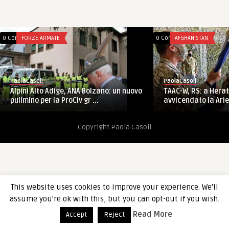
0 Comments
FORZE ARMATE
0 Comments
AFGHANISTAN
PaolaCasoli
PaolaCasoli
Alpini Alto Adige, ANA Bolzano: un nuovo
TAAC-W, RS: a Herat,
pullmino per la ProCiv gr ...
avvicendato la Ariet
Copyright Paola Casoli
This website uses cookies to improve your experience. We'll
assume you're ok with this, but you can opt-out if you wish.
Read More
Accept
Reject