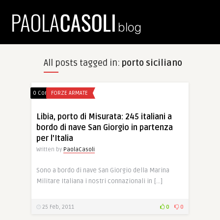
All posts tagged in:
porto siciliano
0 Comments
FORZE ARMATE
Libia, porto di Misurata: 245 italiani a
bordo di nave San Giorgio in partenza
per l’Italia
Written by
PaolaCasoli
Sono a bordo di nave San Giorgio della Marina
Militare Italiana i nostri connazionali in […]
25 Feb, 2011
0
0