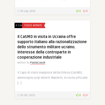
30 Lug, 2014
0
0
0 Comments
FORZE ARMATE
Il CaSMD in visita in Ucraina offre
supporto italiano alla razionalizzazione
dello strumento militare ucraino.
Interesse della controparte in
cooperazione industriale
Written by
PaolaCasoli
Il Capo di stato maggiore della Difesa (CaSMD),
ammiraglio Luigi Binelli Mantelli, in visita ufficiale
[…]
10 Ott, 2013
0
0