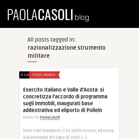
All posts tagged in:
razionalizzazione strumento
militare
0 Comments
FORZE ARMATE
Esercito Italiano e Valle d’Aosta: si
concretizza l’accordo di programma
sugli immobili, inaugurati base
addestrativa ed eliporto di Pollein
Written by
PaolaCasoli
Sono stati inaugurati il 24 luglio scorso, ad Aosta,
alla presenza del Capo di stato […]