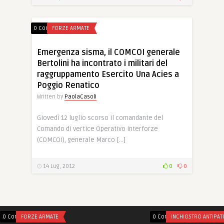
0 Comments
FORZE ARMATE
Emergenza sisma, il COMCOI generale
Bertolini ha incontrato i militari del
raggruppamento Esercito Una Acies a
Poggio Renatico
Written by
PaolaCasoli
Giovedì 12 luglio scorso il comandante del
Comando di vertice Operativo Interforze
(COMCOI), generale Marco […]
14 Lug, 2012
0
0
0 Comments
FORZE ARMATE
0 Comments
INCHIOSTRO ANTIPAT