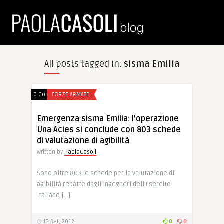
All posts tagged in:
sisma Emilia
0 Comments
FORZE ARMATE
Emergenza sisma Emilia: l’operazione
Una Acies si conclude con 803 schede
di valutazione di agibilità
Written by
PaolaCasoli
Sono oltre 803 le schede per la valutazione di
agibilità redatte dagli ingegneri dell’Esercito
Italiano […]
13 Set, 2012
0
0