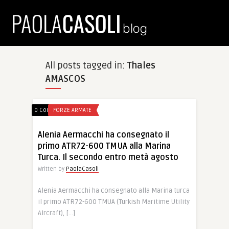
All posts tagged in:
Thales
AMASCOS
0 Comments
FORZE ARMATE
Alenia Aermacchi ha consegnato il
primo ATR72-600 TMUA alla Marina
Turca. Il secondo entro metà agosto
Written by
PaolaCasoli
Alenia Aermacchi ha consegnato alla Marina turca
il primo ATR72-600 TMUA (Turkish Maritime Utility
Aircraft), […]