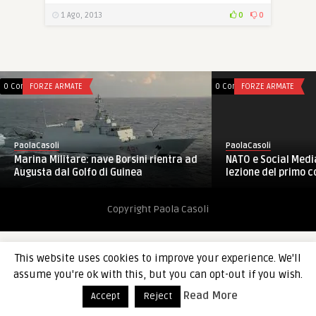
1 Ago, 2013
0
0
0 Comments
FORZE ARMATE
0 Comments
FORZE ARMATE
PaolaCasoli
PaolaCasoli
Marina Militare: nave Borsini rientra ad
NATO e Social Media
Augusta dal Golfo di Guinea
lezione del primo co
Copyright Paola Casoli
This website uses cookies to improve your experience. We'll
assume you're ok with this, but you can opt-out if you wish.
Read More
Accept
Reject