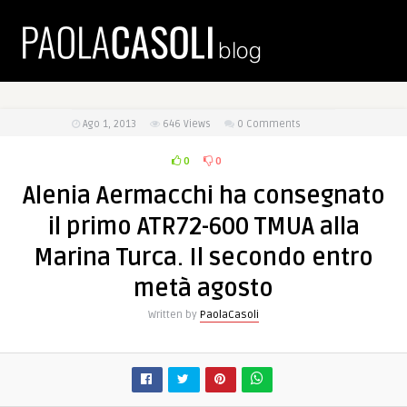
Ago 1, 2013
646
Views
0 Comments
0
0
Alenia Aermacchi ha consegnato
il primo ATR72-600 TMUA alla
Marina Turca. Il secondo entro
metà agosto
Written by
PaolaCasoli