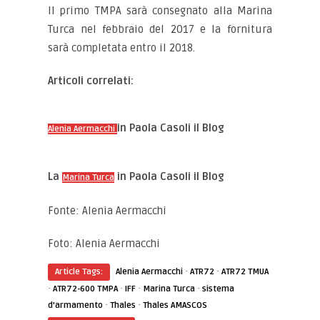
Il primo TMPA sarà consegnato alla Marina
Turca nel febbraio del 2017 e la fornitura
sarà completata entro il 2018.
Articoli correlati:
in Paola Casoli il Blog
Alenia Aermacchi
La
in Paola Casoli il Blog
Marina Turca
Fonte: Alenia Aermacchi
Foto: Alenia Aermacchi
·
·
Article Tags:
Alenia Aermacchi
ATR72
ATR72 TMUA
·
·
·
·
ATR72-600 TMPA
IFF
Marina Turca
sistema
·
·
d'armamento
Thales
Thales AMASCOS