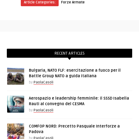
Article Categories:
Forze Armate
RECENT ARTICLES
Bulgaria, NATO FLF: esercitazione a fuoco per il
Battle Group NATO a guida italiana
by
PaolaCasoli
Aerospazio e leadership femminile: il SSSD Isabella
Rauti al convegno del CESMA
by
PaolaCasoli
COMFOP NORD: Precetto Pasquale Interforze a
Padova
by
PaolaCasoli