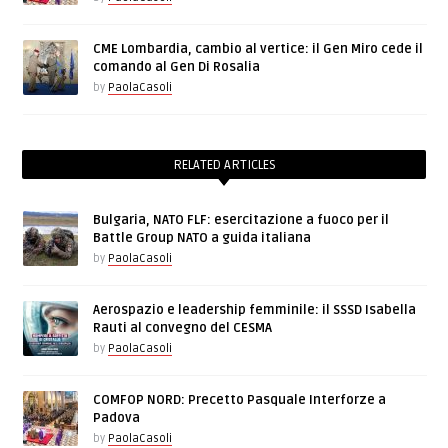
CME Lombardia, cambio al vertice: il Gen Miro cede il
comando al Gen Di Rosalia
by
PaolaCasoli
RELATED ARTICLES
Bulgaria, NATO FLF: esercitazione a fuoco per il
Battle Group NATO a guida italiana
by
PaolaCasoli
Aerospazio e leadership femminile: il SSSD Isabella
Rauti al convegno del CESMA
by
PaolaCasoli
COMFOP NORD: Precetto Pasquale Interforze a
Padova
by
PaolaCasoli