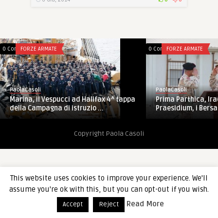
0 Comments
FORZE ARMATE
0 Comments
FORZE ARMATE
PaolaCasoli
PaolaCasoli
Prima Parthica, Ira
Marina, il Vespucci ad Halifax 4^ tappa
Praesidium, i Bersagl
della Campagna di istruzio ...
Copyright Paola Casoli
This website uses cookies to improve your experience. We'll
assume you're ok with this, but you can opt-out if you wish.
Read More
Accept
Reject