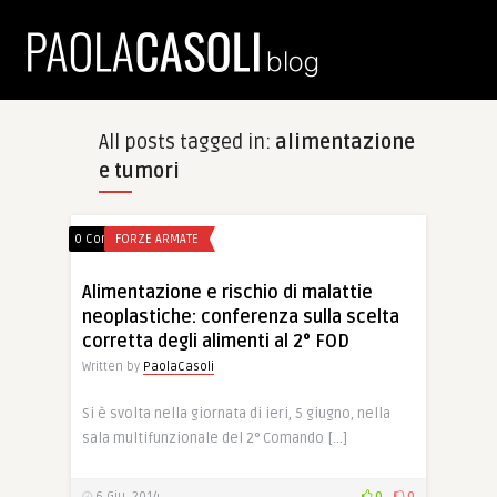
All posts tagged in:
alimentazione
e tumori
0 Comments
FORZE ARMATE
Alimentazione e rischio di malattie
neoplastiche: conferenza sulla scelta
corretta degli alimenti al 2° FOD
Written by
PaolaCasoli
Si è svolta nella giornata di ieri, 5 giugno, nella
sala multifunzionale del 2° Comando […]
6 Giu, 2014
0
0