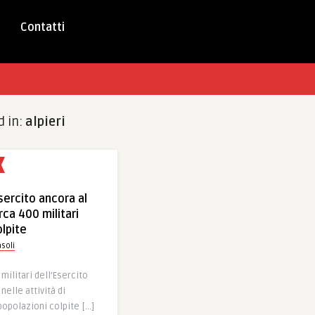
Contatti
d in:
alpieri
ercito ancora al
rca 400 militari
olpite
soli
militari dell’Esercito
elle attività di
opolazioni colpite […]