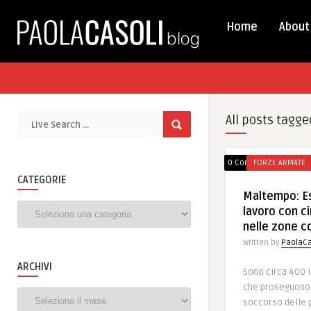
Home
About
All posts tagge
0 Comments
FORZE ARMATE
CATEGORIE
Maltempo: Es
Categorie
lavoro con ci
nelle zone c
Written by
PaolaCa
ARCHIVI
Sono circa 400 i 
che proseguono n
Archivi
soccorso delle p