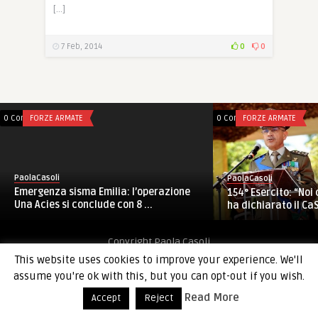
[…]
7 Feb, 2014
0
0
0 Comments
FORZE ARMATE
0 Comments
FORZE ARMATE
PaolaCasoli
PaolaCasoli
Emergenza sisma Emilia: l’operazione
154° Esercito: “Noi
Una Acies si conclude con 8 ...
ha dichiarato il CaS
Copyright Paola Casoli
This website uses cookies to improve your experience. We'll
assume you're ok with this, but you can opt-out if you wish.
Read More
Accept
Reject