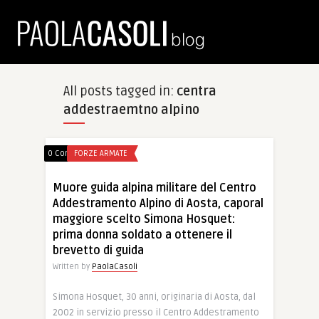
All posts tagged in:
centra
addestraemtno alpino
0 Comments
FORZE ARMATE
Muore guida alpina militare del Centro
Addestramento Alpino di Aosta, caporal
maggiore scelto Simona Hosquet:
prima donna soldato a ottenere il
brevetto di guida
Written by
PaolaCasoli
Simona Hosquet, 30 anni, originaria di Aosta, dal
2002 in servizio presso il Centro Addestramento