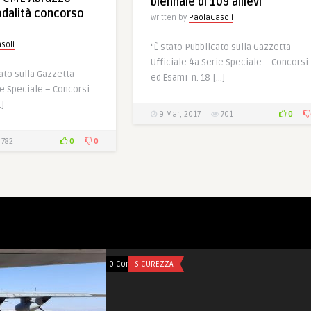
biennale di 109 allievi
dalità concorso
Written by
PaolaCasoli
soli
“È stato Pubblicato sulla Gazzetta
Ufficiale 4a Serie Speciale – Concorsi
cato sulla Gazzetta
ed Esami n. 18 […]
ie Speciale – Concorsi
…]
0
9 Mar, 2017
701
0
0
782
0 Comments
SICUREZZA