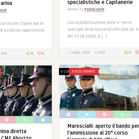
specialistiche e Capitanerie
Marina
Written by
PaolaCasoli
soli
Con la pubblicazione sulla 4^ serie
io prossimi l’Open day in
speciale della Gazzetta Ufficiale (nr. 6
e a Livorno rappresenta
del 03.08.2018), è […]
0
9 Ago, 2018
900
0
0
814
0 Comments
FORZE ARMATE
Marescialli: aperto il bando pe
mina diretta
l’ammissione al 20° corso
il CME Abruzzo