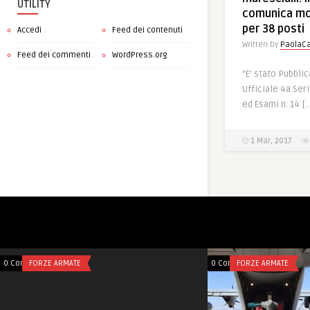
UTILITY
comunica mo
per 38 posti
Accedi
Feed dei contenuti
Written by
PaolaCa
Feed dei commenti
WordPress.org
“E’ stato Pubbli
Ufficiale 4a Ser
ed Esami n. 14 [
1 Mar, 2017
0 Comments
FORZE ARMATE
0 Comments
FORZE ARMATE