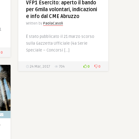
VFP1 Esercito: aperto il bando
per 6mila volontari, indicazioni
e info dal CME Abruzzo
Written by
PaolaCasoli
1
È stato pubblicato il 21 marzo scorso
sulla Gazzetta Ufficiale (4a Serie
Speciale – Concorsi […]
0
0
0
24 Mar, 2017
704
r