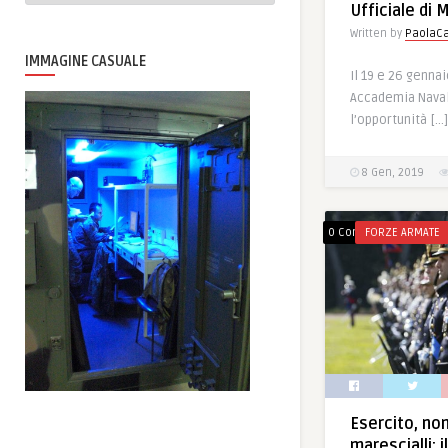
Ufficiale di 
Written by
PaolaCa
IMMAGINE CASUALE
Il 19 e 26 genna
Accademia Naval
l’opportunità […]
8 Gen, 2019
0 Comments
FORZE ARMATE
Esercito, no
marescialli: 