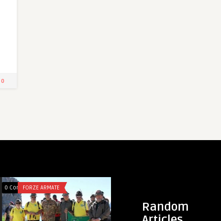
0
0 Comments
FORZE ARMATE
0 Comments
FORZE ARMATE
Random
Articles