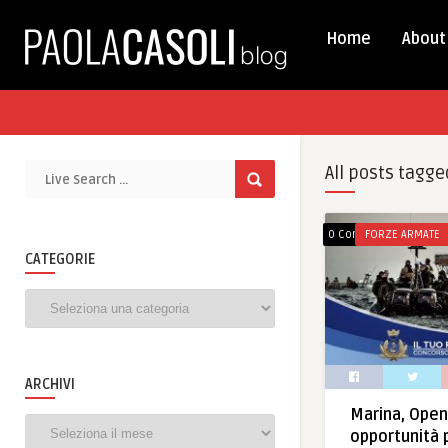
Home
About
All posts tagge
0 Comments
FORZE ARMATE
CATEGORIE
Categorie
ARCHIVI
Marina, Open
Archivi
opportunità 