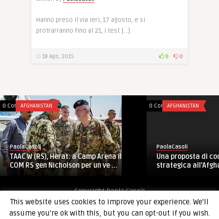
Hanno preso il via ieri, 17 agosto, e si
protrarranno fino al 21, i test […]
18 Ago, 2015
0
0
0 Comments
AFGHANISTAN
0 Comments
AFGHANISTAN
PaolaCasoli
PaolaCasoli
TAAC W (RS), Herat: a Camp Arena il
Una proposta di co
COM RS gen Nicholson per un ve ...
strategica all’Afgh
Copyright Paola Casoli
This website uses cookies to improve your experience. We'll
assume you're ok with this, but you can opt-out if you wish.