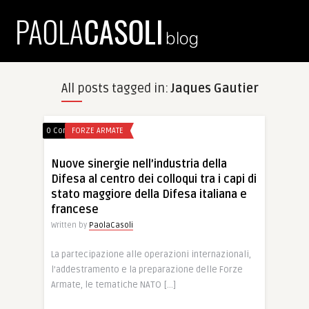
All posts tagged in:
Jaques Gautier
0 Comments
FORZE ARMATE
Nuove sinergie nell’industria della
Difesa al centro dei colloqui tra i capi di
stato maggiore della Difesa italiana e
francese
Written by
PaolaCasoli
La partecipazione alle operazioni internazionali,
l’addestramento e la preparazione delle Forze
Armate, le tematiche NATO […]