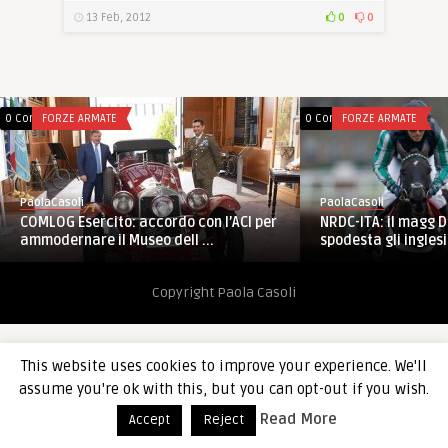
13 Feb, 2012
0
0
0 Comments
FORZE ARMATE
0 Comments
FORZE ARMATE
PaolaCasoli
PaolaCasoli
NRDC-ITA: il magg D
COMLOG Esercito: accordo con l’ACI per
spodesta gli inglesi 
ammodernare il Museo dell ...
Copyright Paola Casoli
This website uses cookies to improve your experience. We'll
assume you're ok with this, but you can opt-out if you wish.
Read More
Accept
Reject