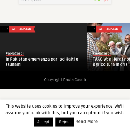
0 Comments
AFGHANISTAN
0 Comments
AFGHANISTAN
PaolaCasoli
PaolaCasoli
TAAC-W: a Herat non
In Pakistan emergenza pari ad Haiti e
agricoltura in crisi. 
tsunami
Copyright Paola Casoli
This website uses cookies to improve your experience. We'll
assume you're ok with this, but you can opt-out if you wish.
Read More
Accept
Reject