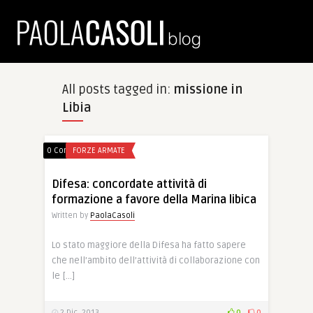
All posts tagged in:
missione in
Libia
0 Comments
FORZE ARMATE
Difesa: concordate attività di
formazione a favore della Marina libica
Written by
PaolaCasoli
Lo stato maggiore della Difesa ha fatto sapere
che nell’ambito dell’attività di collaborazione con
le […]
2 Dic, 2013
0
0