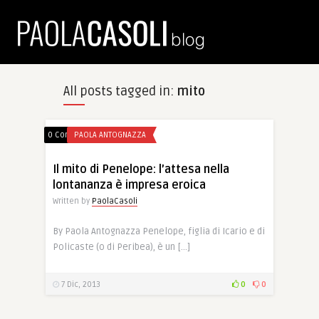
All posts tagged in:
mito
0 Comments
PAOLA ANTOGNAZZA
Il mito di Penelope: l’attesa nella
lontananza è impresa eroica
Written by
PaolaCasoli
By Paola Antognazza Penelope, figlia di Icario e di
Policaste (o di Peribea), è un […]
7 Dic, 2013
0
0