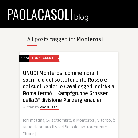
All posts tagged in:
Monterosi
0 Comments
FORZE ARMATE
UNUCI Monterosi commemora il
sacrificio del sottotenente Rosso e
dei suoi Genieri e Cavalleggeri: nel ’43 a
Roma fermò il Kampfgruppe Grosser
della 3° divisione Panzergrenadier
Written by
PaolaCasoli
Ieri mattina, 14 settembre, a Monterosi, Viterbo, è
stato ricordato il Sacrificio del sottotentente
Ettore […]