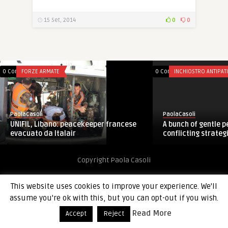
15 Set, 2014
0
0
0 Comments
FORZE ARMATE
0 Comments
INCHIOSTRO ANTIPAT
PaolaCasoli
PaolaCasoli
A bunch of gentle pe
UNIFIL, Libano: peacekeeper francese
conflicting strategie
evacuato da Italair
Copyright Paola Casoli
This website uses cookies to improve your experience. We'll
assume you're ok with this, but you can opt-out if you wish.
Read More
Accept
Reject