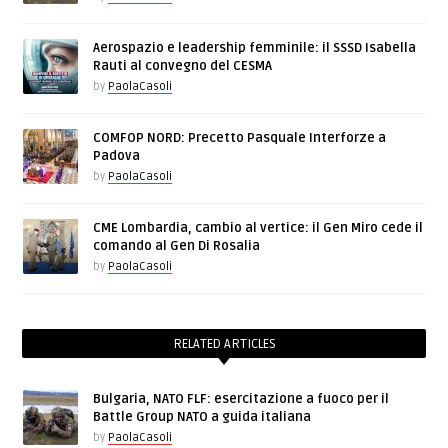
Aerospazio e leadership femminile: il SSSD Isabella
Rauti al convegno del CESMA
by
PaolaCasoli
COMFOP NORD: Precetto Pasquale Interforze a
Padova
by
PaolaCasoli
CME Lombardia, cambio al vertice: il Gen Miro cede il
comando al Gen Di Rosalia
by
PaolaCasoli
RELATED ARTICLES
Bulgaria, NATO FLF: esercitazione a fuoco per il
Battle Group NATO a guida italiana
by
PaolaCasoli