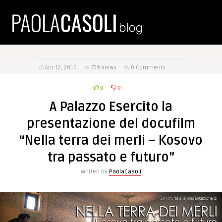
Apr 12, 2016
739
Views
0 Comments
0
0
A Palazzo Esercito la
presentazione del docufilm
“Nella terra dei merli – Kosovo
tra passato e futuro”
Written by
PaolaCasoli