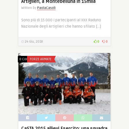
Artiglieri, a Montebelluna in 15mila
Written by
PaolaCasoli
Sono più di 15.000 i partecipanti al XXX Raduno
Nazionale degli Artiglieri che hanno sfilato […]
24 Giu, 2018
0
0
0 Comments
FORZE ARMATE
CaSTA 2015 allievi Esercito: una squadra