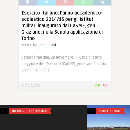
Esercito Italiano: l’anno accademico-
scolastico 2014/15 per gli istituti
militari inaugurato dal CaSME, gen
Graziano, nella Scuola applicazione di
Torino
Written by
PaolaCasoli
Venerdì mattina, 28 novembre, il Capo di stato
maggiore dell’Esercito (CaSME), generale Claudio
Graziano, ha […]
1 Dic, 2014
0
0
0 Comments
INCHIOSTRO ANTIPATICO
0 Comments
FORZE ARMATE