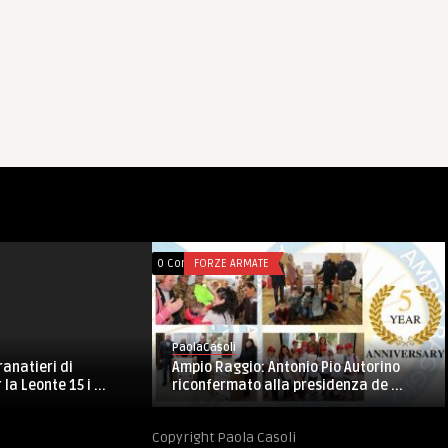
0 Comments
FORZE ARMATE
PaolaCasoli
ranatieri di
Ampio Raggio: Antonio Pio Autorino
a Leonte 15 i ...
riconfermato alla presidenza de ...
Copyright Paola Casoli