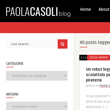
Home
About
All posts tagge
0 Comments
FORZE ARMATE
CATEGORIE
Un robot le
Categorie
scoiattolo p
pirateria
Written by
PaolaCa
ARCHIVI
Il suo segreto? 
peso di uno scoi
Archivi
ambizioso: […]