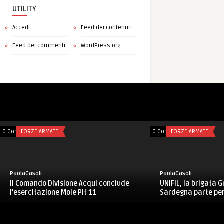
UTILITY
Accedi
Feed dei contenuti
Feed dei commenti
WordPress.org
0 Comments
FORZE ARMATE
0 Comments
FORZE ARMATE
PaolaCasoli
PaolaCasoli
Il Comando Divisione Acqui conclude
UNIFIL, la brigata G
l’esercitazione Mole Pit 11
Sardegna parte per l