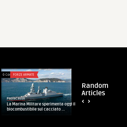
0 Comments
FORZE ARMATE
0 Comments
FORZE ARMATE
Random
Articles
PaolaCasoli
PaolaCasoli
La Marina Militare sperimenta oggi il
UNUCI Monterosi 
biocombustibile sul cacciato ...
sacrificio del sott