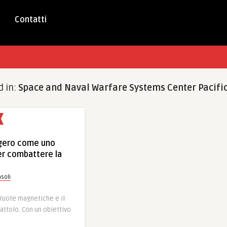
Contatti
d in:
Space and Naval Warfare Systems Center Pacifi
ggero come uno
er combattere la
soli
Ruote magnetiche e il
attolo. Con un obiettivo