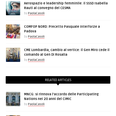
Aerospazio e leadership femminile: il SSSD Isabella
Rauti al convegno del CESMA
by
PaolaCasoli
COMFOP NORD: Precetto Pasquale Interforze a
Padova
by
PaolaCasoli
CME Lombardia, cambio al vertice: il Gen Miro cede il
comando al Gen Di Rosalia
by
PaolaCasoli
RELATED ARTICLES
MNCG: si rinnova l’accordo delle Participating
Nations nei 20 anni del CIMIC
by
PaolaCasoli