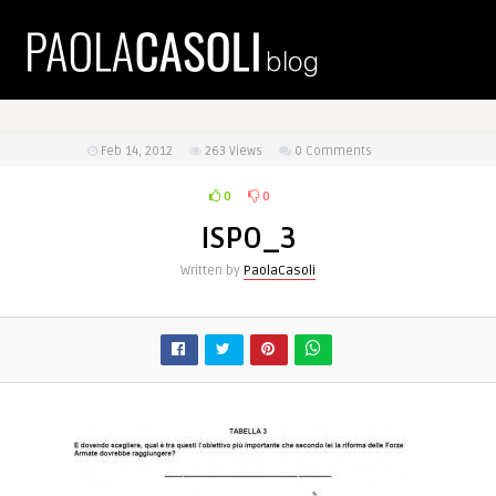
Feb 14, 2012
263
Views
0 Comments
0
0
ISPO_3
Written by
PaolaCasoli