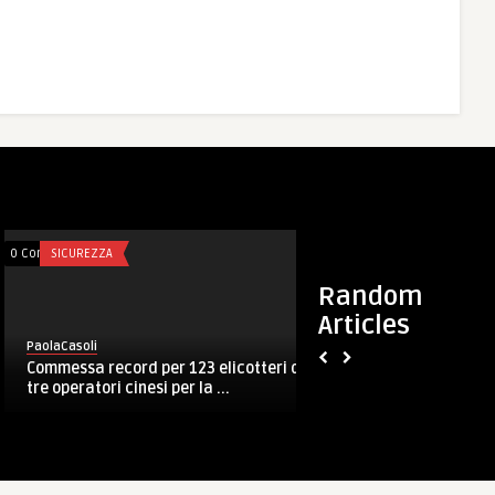
0 Comments
SICUREZZA
0 Comments
2005
Random
Articles
PaolaCasoli
PaolaCasoli
Commessa record per 123 elicotteri da
Afghanistan, il Prt
tre operatori cinesi per la ...
parte in quarta