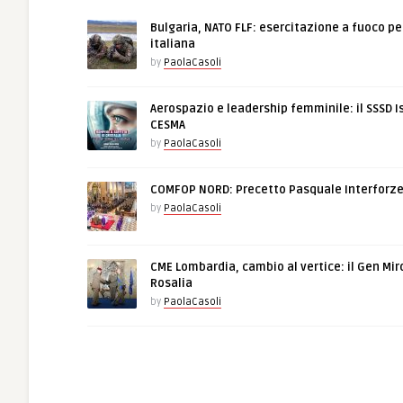
Bulgaria, NATO FLF: esercitazione a fuoco pe
italiana
by
PaolaCasoli
Aerospazio e leadership femminile: il SSSD I
CESMA
by
PaolaCasoli
COMFOP NORD: Precetto Pasquale Interforz
by
PaolaCasoli
CME Lombardia, cambio al vertice: il Gen Mir
Rosalia
by
PaolaCasoli