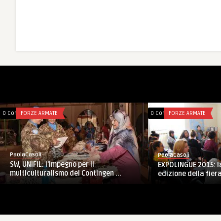
0 Comments
FORZE ARMATE
0 Comments
FORZE ARMATE
PaolaCasoli
PaolaCasoli
SW, UNIFIL: l’impegno per il
EXPOLINGUE 2015: la
multiculturalismo del Contingen ...
edizione della fiera