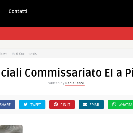
Contatti
Views
0 Comments
ficiali Commissariato EI a P
Written by
PaolaCasoli
SHARE
TWEET
PIN IT
EMAIL
WHATSA