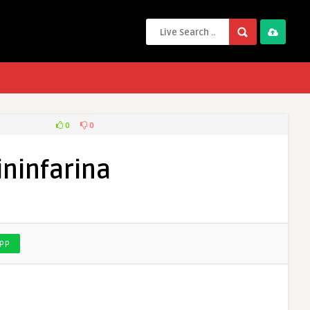
0
0
ininfarina
PP