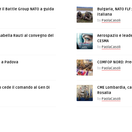
r il Battle Group NATO a guida
Bulgaria, NATO FLF
italiana
by
PaolaCasoli
sabella Rauti al convegno del
Aerospazio e leade
CESMA
by
PaolaCasoli
e a Padova
COMFOP NORD: Prec
by
PaolaCasoli
o cede il comando al Gen Di
CME Lombardia, cam
Rosalia
by
PaolaCasoli