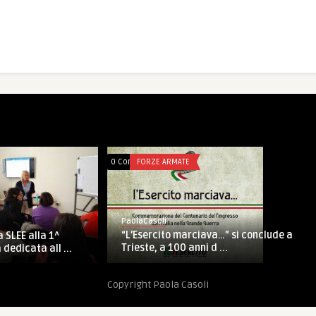
0 Comments
FORZE ARMATE
PaolaCasoli
“L’Esercito marciava…” si conclude a
 SLEE alla 1^
Trieste, a 100 anni d ...
 dedicata all ...
Copyright Paola Casoli