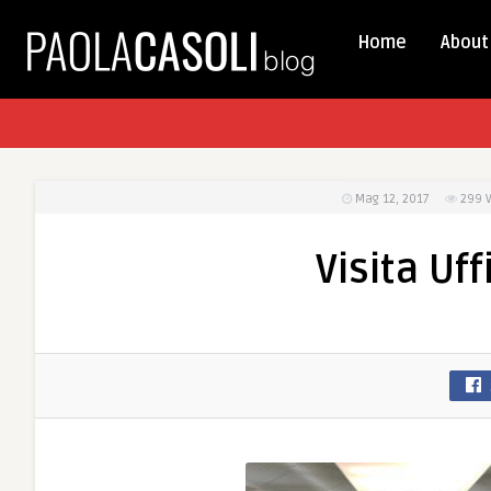
Home
About
Mag 12, 2017
299
Visita Uf