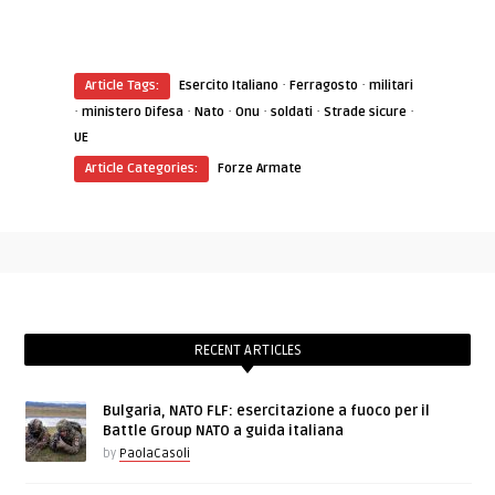
·
·
Article Tags:
Esercito Italiano
Ferragosto
militari
·
·
·
·
·
·
ministero Difesa
Nato
Onu
soldati
Strade sicure
UE
Article Categories:
Forze Armate
RECENT ARTICLES
Bulgaria, NATO FLF: esercitazione a fuoco per il
Battle Group NATO a guida italiana
by
PaolaCasoli