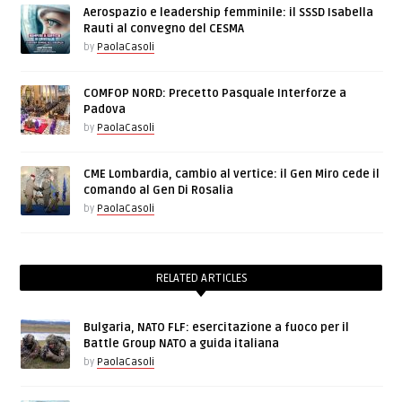
Aerospazio e leadership femminile: il SSSD Isabella
Rauti al convegno del CESMA
by
PaolaCasoli
COMFOP NORD: Precetto Pasquale Interforze a
Padova
by
PaolaCasoli
CME Lombardia, cambio al vertice: il Gen Miro cede il
comando al Gen Di Rosalia
by
PaolaCasoli
RELATED ARTICLES
Bulgaria, NATO FLF: esercitazione a fuoco per il
Battle Group NATO a guida italiana
by
PaolaCasoli