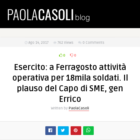
Ago 14, 2017
762
Views
0 Comments
0
0
Esercito: a Ferragosto attività
operativa per 18mila soldati. Il
plauso del Capo di SME, gen
Errico
Written by
PaolaCasoli