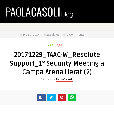
Dic 30, 2017
282
Views
0 Comments
0
0
20171229_TAAC-W_Resolute
Support_1° Security Meeting a
Campa Arena Herat (2)
Written by
PaolaCasoli