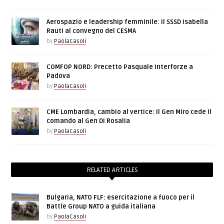
Aerospazio e leadership femminile: il SSSD Isabella
Rauti al convegno del CESMA
by
PaolaCasoli
COMFOP NORD: Precetto Pasquale Interforze a
Padova
by
PaolaCasoli
CME Lombardia, cambio al vertice: il Gen Miro cede il
comando al Gen Di Rosalia
by
PaolaCasoli
RELATED ARTICLES
Bulgaria, NATO FLF: esercitazione a fuoco per il
Battle Group NATO a guida italiana
by
PaolaCasoli