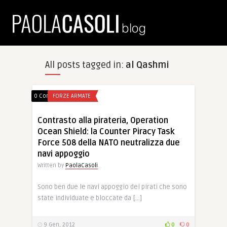
All posts tagged in:
al Qashmi
0 Comments
FORZE ARMATE
Contrasto alla pirateria, Operation
Ocean Shield: la Counter Piracy Task
Force 508 della NATO neutralizza due
navi appoggio
Written by
PaolaCasoli
Sono ben due le navi appoggio dei pirati che sono
state individuate e bloccate da […]
9 Gen, 2012
0
0