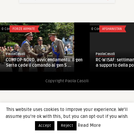
0 Comments
FORZE ARMATE
0 Comments
AFGHANISTAN
PaolaCasoli
PaolaCasoli
RC-W ISAF: settiman
COMFOP-NORD, avvicendamento: il gen
a supporto della p
Serra cede il comando al gen S ...
Copyright Paola Casoli
This website uses cookies to improve your experience. We'll
assume you're ok with this, but you can opt-out if you wish.
Read More
Accept
Reject