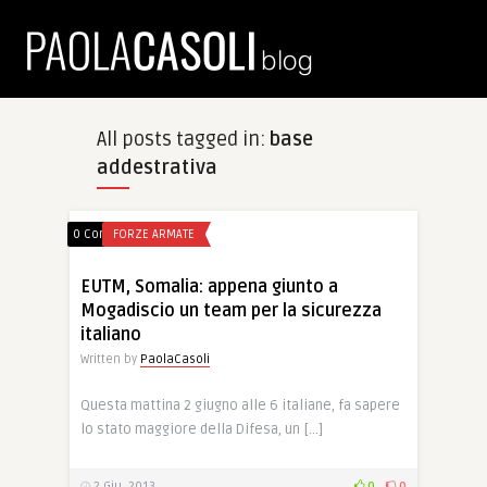
All posts tagged in:
base
addestrativa
0 Comments
FORZE ARMATE
EUTM, Somalia: appena giunto a
Mogadiscio un team per la sicurezza
italiano
Written by
PaolaCasoli
Questa mattina 2 giugno alle 6 italiane, fa sapere
lo stato maggiore della Difesa, un […]
2 Giu, 2013
0
0