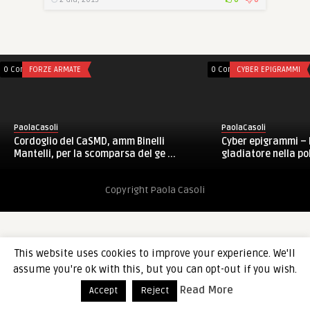
0 Comments
FORZE ARMATE
0 Comments
CYBER EPIGRAMMI
PaolaCasoli
PaolaCasoli
Cordoglio del CaSMD, amm Binelli
Cyber epigrammi – B
Mantelli, per la scomparsa del ge ...
gladiatore nella po
Copyright Paola Casoli
This website uses cookies to improve your experience. We'll
assume you're ok with this, but you can opt-out if you wish.
Read More
Accept
Reject