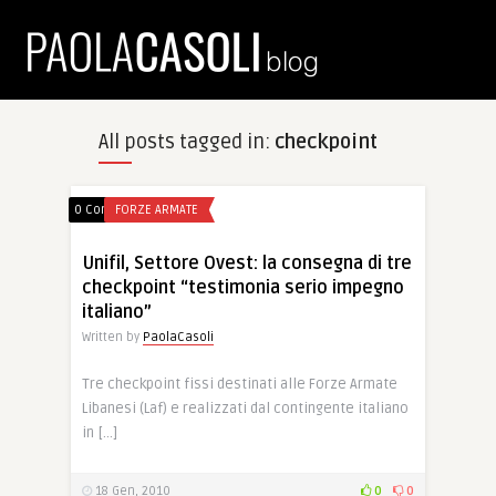
All posts tagged in:
checkpoint
0 Comments
FORZE ARMATE
Unifil, Settore Ovest: la consegna di tre
checkpoint “testimonia serio impegno
italiano”
Written by
PaolaCasoli
Tre checkpoint fissi destinati alle Forze Armate
Libanesi (Laf) e realizzati dal contingente italiano
in […]
18 Gen, 2010
0
0