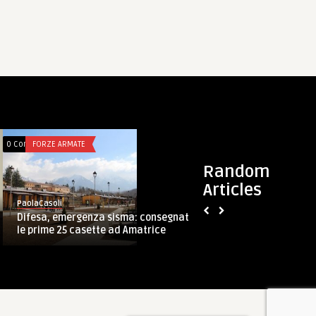
0 Comments
FORZE ARMATE
0 Comments
FORZE ARMATE
Random
Articles
PaolaCasoli
PaolaCasoli
Difesa, emergenza sisma: consegnate
Prima Parthica, OIR:
le prime 25 casette ad Amatrice
Praesidium e i geni