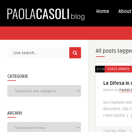
Home
About
All posts tagge
0 Comments
FORZE ARMATE
CATEGORIE
La Difesa in c
Categorie
Written by
PaolaCa
Sul risultato non
discutere. Che l
ARCHIVI
risulti pulito, […]
Archivi
22 Giu, 2014