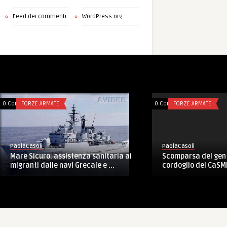
Feed dei commenti
WordPress.org
0 Comments
FORZE ARMATE
0 Comments
FORZE ARMATE
PaolaCasoli
PaolaCasoli
Scomparsa del gen F
Mare Sicuro: assistenza sanitaria ai
cordoglio del CaSMD
migranti dalle navi Grecale e ...