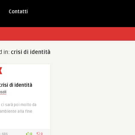
Contatti
d in:
crisi di identità
risi di identità
soli
 ci sarà poi molto da
’ambiente alla fine
0
0
686