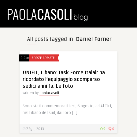
All posts tagged in:
Daniel Forner
0 Comments
FORZE ARMATE
UNIFIL, Libano: Task Force Italair ha
ricordato l’equipaggio scomparso
sedici anni fa. Le foto
Written by
PaolaCasoli
Sono stati commemorati ieri, 6 agosto, ad Al Tiri,
nel Libano del sud, dai loro […]
7 Ago, 2013
0
0