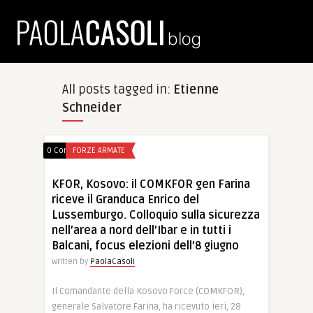
All posts tagged in:
Etienne
Schneider
0 Comments
FORZE ARMATE
KFOR, Kosovo: il COMKFOR gen Farina
riceve il Granduca Enrico del
Lussemburgo. Colloquio sulla sicurezza
nell’area a nord dell’Ibar e in tutti i
Balcani, focus elezioni dell’8 giugno
Written by
PaolaCasoli
Il Comandante della Kosovo Force (COMKFOR),
generale Salvatore Farina, ha ricevuto ieri, 28