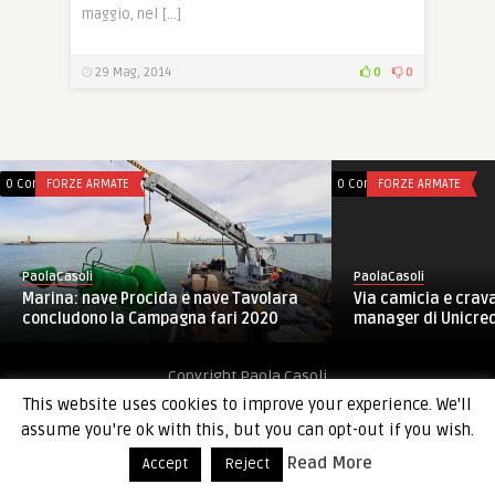
maggio, nel […]
29 Mag, 2014
0
0
0 Comments
FORZE ARMATE
0 Comments
FORZE ARMATE
PaolaCasoli
PaolaCasoli
Marina: nave Procida e nave Tavolara
Via camicia e crava
concludono la Campagna fari 2020
manager di Unicredi
Copyright Paola Casoli
This website uses cookies to improve your experience. We'll
assume you're ok with this, but you can opt-out if you wish.
Read More
Accept
Reject