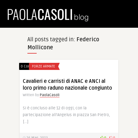
All posts tagged in:
Federico
Mollicone
0 Comments
FORZE ARMATE
Cavalieri e carristi di ANAC e ANCI al
loro primo raduno nazionale congiunto
Written by
PaolaCasoli
Si è concluso alle 12 di oggi, con la
partecipazione all’Angelus in piazza San Pietro,
[…]
26 Mag, 2013
0
0