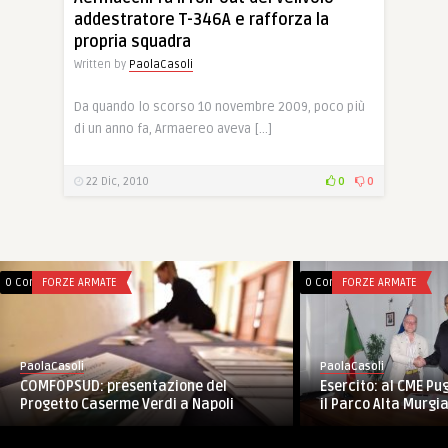
addestratore T-346A e rafforza la
propria squadra
Written by
PaolaCasoli
Da quando lo scorso 10 novembre 2009, poco più
di un anno fa, Armaereo aveva […]
22 Dic, 2010
0
0
0 Comments
FORZE ARMATE
0 Comments
FORZE ARMATE
PaolaCasoli
PaolaCasoli
Esercito: al CME Pu
COMFOPSUD: presentazione del
il Parco Alta Murgia 
Progetto Caserme Verdi a Napoli