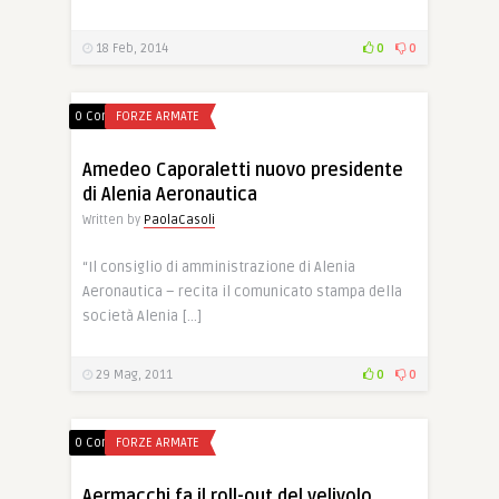
18 Feb, 2014
0
0
0 Comments
FORZE ARMATE
Amedeo Caporaletti nuovo presidente
di Alenia Aeronautica
Written by
PaolaCasoli
“Il consiglio di amministrazione di Alenia
Aeronautica – recita il comunicato stampa della
società Alenia […]
29 Mag, 2011
0
0
0 Comments
FORZE ARMATE
Aermacchi fa il roll-out del velivolo