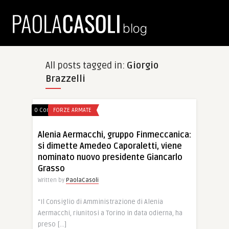
All posts tagged in:
Giorgio
Brazzelli
0 Comments
FORZE ARMATE
Alenia Aermacchi, gruppo Finmeccanica:
si dimette Amedeo Caporaletti, viene
nominato nuovo presidente Giancarlo
Grasso
Written by
PaolaCasoli
“Il Consiglio di Amministrazione di Alenia
Aermacchi, riunitosi a Torino in data odierna, ha
preso […]