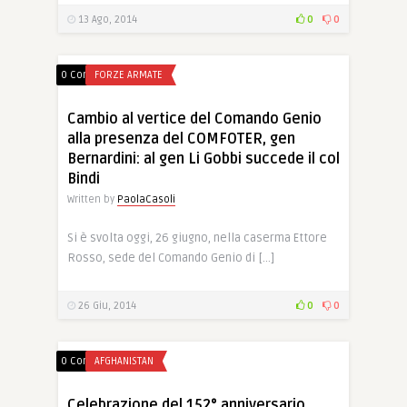
13 Ago, 2014
0
0
0 Comments
FORZE ARMATE
Cambio al vertice del Comando Genio
alla presenza del COMFOTER, gen
Bernardini: al gen Li Gobbi succede il col
Bindi
Written by
PaolaCasoli
Si è svolta oggi, 26 giugno, nella caserma Ettore
Rosso, sede del Comando Genio di […]
26 Giu, 2014
0
0
0 Comments
AFGHANISTAN
Celebrazione del 152° anniversario