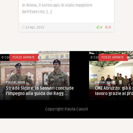
in Roma, il Sottocapo di stato maggiore
dell’Esercito, […]
23 Apr, 2013
0
0
0 Comments
FORZE ARMATE
0 Comments
FORZE ARMATE
PaolaCasoli
PaolaCasoli
CME Abruzzo: già 6 
Strade Sicure: la Sassari conclude
lavoro grazie al pro
l’impegno alla guida del Ragg ...
Copyright Paola Casoli