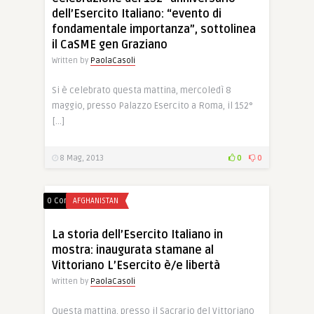
dell’Esercito Italiano: “evento di
fondamentale importanza”, sottolinea
il CaSME gen Graziano
Written by
PaolaCasoli
Si è celebrato questa mattina, mercoledì 8
maggio, presso Palazzo Esercito a Roma, il 152°
[…]
8 Mag, 2013
0
0
0 Comments
AFGHANISTAN
La storia dell’Esercito Italiano in
mostra: inaugurata stamane al
Vittoriano L’Esercito è/e libertà
Written by
PaolaCasoli
Questa mattina, presso il Sacrario del Vittoriano