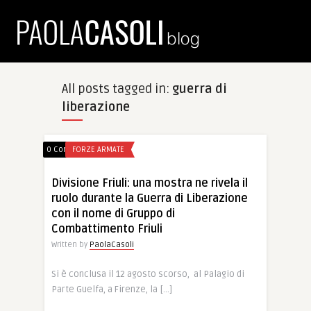
All posts tagged in:
guerra di
liberazione
0 Comments
FORZE ARMATE
Divisione Friuli: una mostra ne rivela il
ruolo durante la Guerra di Liberazione
con il nome di Gruppo di
Combattimento Friuli
Written by
PaolaCasoli
Si è conclusa il 12 agosto scorso, al Palagio di
Parte Guelfa, a Firenze, la […]