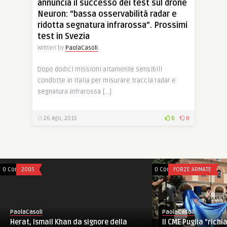
annuncia il successo dei test sul drone
Neuron: “bassa osservabilità radar e
ridotta segnatura infrarossa”. Prossimi
test in Svezia
Written by
PaolaCasoli
Dopo dodici missioni altamente sensibili
condotte in Italia per misurare traccia radar e
segnatura infrarossa […]
26 Ago, 2015
0
0
0 Comments
2005
0 Comments
FORZE ARMATE
PaolaCasoli
PaolaCasoli
Il CME Puglia “rich
Herat, Ismail Khan da signore della