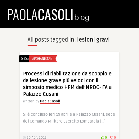
All posts tagged in:
lesioni gravi
0 Comments
AFGHANISTAN
Processi di riabilitazione da scoppio e
da lesione grave più veloci con il
simposio medico HFM dell’NRDC-ITA a
Palazzo Cusani
Written by
PaolaCasoli
Si è concluso ieri 19 aprile a Palazzo Cusani, sede
del Comando Militare Esercito Lombardia […]
20 Apr, 2013
0
0