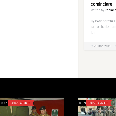
cominciare
Written by
PaolaCa
By L’Anacoreta All
tanto richiesta n
[…]
21 Mar, 2011
0 Comments
FORZE ARMATE
0 Comments
FORZE ARMATE