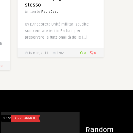
stesso
Written by
PaolaCasoli
By L’Anacoreta Unità militari saudite
sono entrate ieri in Barhain per
preservare la funzionalità delle […]
di
0
0
15 Mar, 2011
1702
0
0 Comments
FORZE ARMATE
0 Comments
FORZE ARMATE
Random