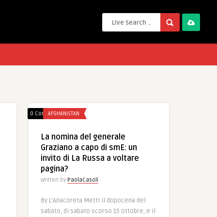
0 Comments
AFGHANISTAN
La nomina del generale
Graziano a capo di smE: un
invito di La Russa a voltare
pagina?
Written by
PaolaCasoli
By L’Anacoreta Metti il dopocena del
sabato, di sabato scorso 15 ottobre, e il