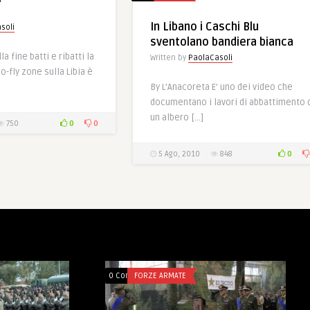
In Libano i Caschi Blu
soli
sventolano bandiera bianca
a fine batti e ribatti la
Written by
PaolaCasoli
o-fly zone sulla Libia è
By L’Anacoreta E’ uno dei video che
documentano i lavori di abbattimento 
un albero […]
0
0
750
0
5 Ago, 2010
848
0 Comments
FORZE ARMATE