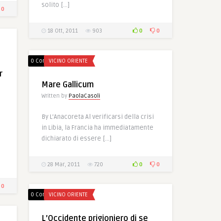
solito […]
0
0
0
18 Ott, 2011
903
0 Comments
VICINO ORIENTE
r
Mare Gallicum
Written by
PaolaCasoli
By L’Anacoreta Al verificarsi della crisi
in Libia, la Francia ha immediatamente
dichiarato di essere […]
0
0
28 Mar, 2011
720
0
0 Comments
VICINO ORIENTE
L’Occidente prigioniero di se