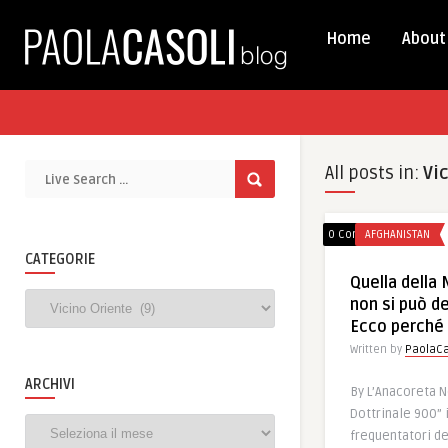
Home
About
All posts in:
Vi
0 Comments
AFGHANISTAN
CATEGORIE
Quella della 
Categorie
non si può def
Ecco perché
Written by
PaolaCa
ARCHIVI
By L’Anacoreta N
Dottrinale 900” i
Archivi
frequentatori de