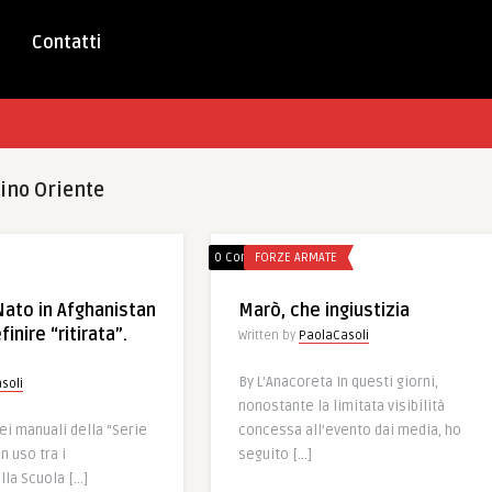
Contatti
cino Oriente
0 Comments
FORZE ARMATE
Nato in Afghanistan
Marò, che ingiustizia
inire “ritirata”.
Written by
PaolaCasoli
By L’Anacoreta In questi giorni,
soli
nonostante la limitata visibilità
ei manuali della “Serie
concessa all’evento dai media, ho
n uso tra i
seguito […]
lla Scuola […]