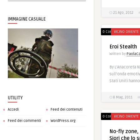
21 Ago, 2012
IMMAGINE CASUALE
0 Comments
VICINO ORIENTE
Eroi Stealth
Written by
PaolaCa
By L’Anacoreta N
sull’onda emotiva
Stati Uniti hanno
8 Mag, 2011
UTILITY
Accedi
Feed dei contenuti
0 Comments
VICINO ORIENTE
Feed dei commenti
WordPress.org
No-fly zone,
Siori che lo 