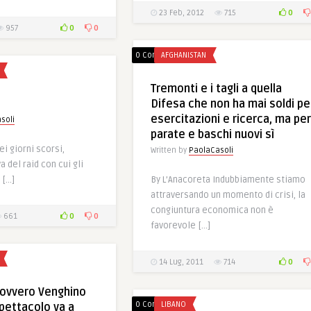
0
23 Feb, 2012
715
0
0
957
0 Comments
AFGHANISTAN
Tremonti e i tagli a quella
Difesa che non ha mai soldi pe
esercitazioni e ricerca, ma per
soli
parate e baschi nuovi sì
ei giorni scorsi,
Written by
PaolaCasoli
 del raid con cui gli
 […]
By L’Anacoreta Indubbiamente stiamo
attraversando un momento di crisi, la
congiuntura economica non è
0
0
661
favorevole […]
0
14 Lug, 2011
714
 ovvero Venghino
0 Comments
LIBANO
spettacolo va a