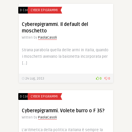
0 Comments
CYBER EPIGRAMMI
Cyberepigrammi. Il default del
moschetto
Written by
PaolaCasoli
Strana parabola quella delle armi in Italia, quando
i moschetti avevano la baionetta incorporata per
[…]
24 Lug, 2013
0
0
0 Comments
CYBER EPIGRAMMI
Cyberepigrammi. Volete burro o F 35?
Written by
PaolaCasoli
L’aritmetica della politica italiana è sempre la