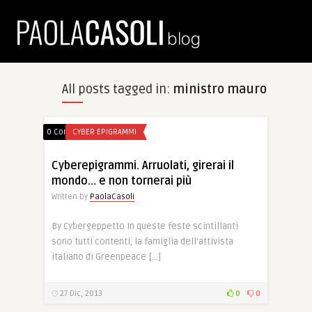
All posts tagged in:
ministro mauro
0 Comments
CYBER EPIGRAMMI
Cyberepigrammi. Arruolati, girerai il
mondo… e non tornerai più
Written by
PaolaCasoli
By Cybergeppetto In queste feste scintillanti
sono tutti contenti, la famiglia dell’attivista
italiano di Greenpeace […]
27 Dic, 2013
0
0