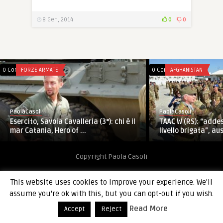
8 Gen, 2014
0
0
0 Comments
FORZE ARMATE
0 Comments
AFGHANISTAN
PaolaCasoli
PaolaCasoli
Esercito, Savoia Cavalleria (3°): chi è il
TAAC W (RS): “add
mar Catania, Hero of ...
livello brigata”, aus
Copyright Paola Casoli
This website uses cookies to improve your experience. We'll
assume you're ok with this, but you can opt-out if you wish.
Read More
Accept
Reject