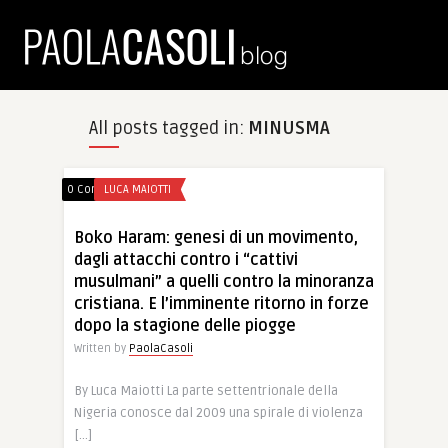
All posts tagged in:
MINUSMA
0 Comments
LUCA MAIOTTI
Boko Haram: genesi di un movimento,
dagli attacchi contro i “cattivi
musulmani” a quelli contro la minoranza
cristiana. E l’imminente ritorno in forze
dopo la stagione delle piogge
Written by
PaolaCasoli
By Luca Maiotti La parte settentrionale della
Nigeria conosce dal 2009 una spirale di violenza
[…]