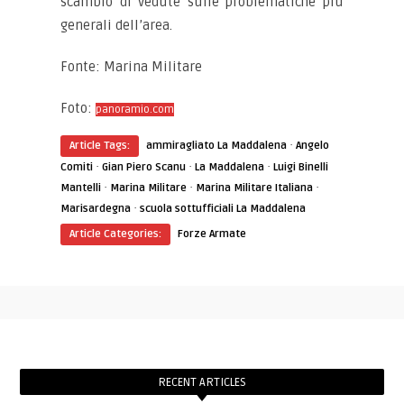
scambio di vedute sulle problematiche più
generali dell’area.
Fonte: Marina Militare
Foto:
panoramio.com
·
Article Tags:
ammiragliato La Maddalena
Angelo
·
·
·
Comiti
Gian Piero Scanu
La Maddalena
Luigi Binelli
·
·
·
Mantelli
Marina Militare
Marina Militare Italiana
·
Marisardegna
scuola sottufficiali La Maddalena
Article Categories:
Forze Armate
RECENT ARTICLES