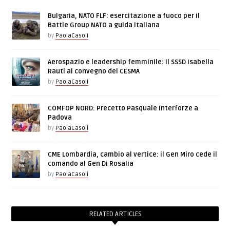
Bulgaria, NATO FLF: esercitazione a fuoco per il
Battle Group NATO a guida italiana
by
PaolaCasoli
Aerospazio e leadership femminile: il SSSD Isabella
Rauti al convegno del CESMA
by
PaolaCasoli
COMFOP NORD: Precetto Pasquale Interforze a
Padova
by
PaolaCasoli
CME Lombardia, cambio al vertice: il Gen Miro cede il
comando al Gen Di Rosalia
by
PaolaCasoli
RELATED ARTICLES