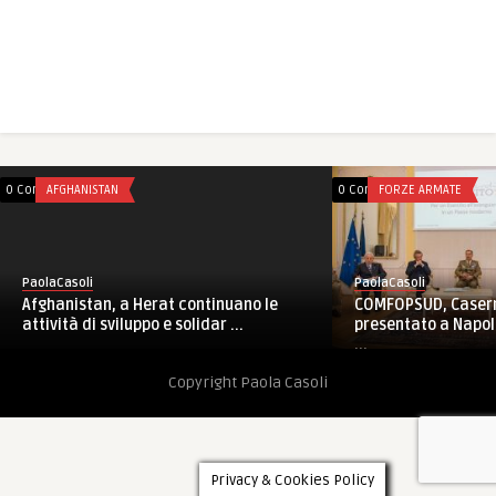
0 Comments
AFGHANISTAN
0 Comments
FORZE ARMATE
PaolaCasoli
PaolaCasoli
Afghanistan, a Herat continuano le
COMFOPSUD, Caserm
attività di sviluppo e solidar ...
presentato a Napoli
...
Copyright Paola Casoli
Privacy & Cookies Policy