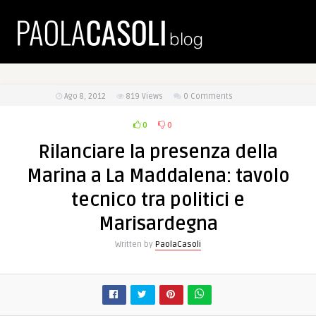
Ago 8, 2012
819
Views
0 Comments
0
0
Rilanciare la presenza della
Marina a La Maddalena: tavolo
tecnico tra politici e
Marisardegna
Written by
PaolaCasoli