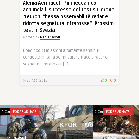
Alenia Aermacchi Finmeccanica
annuncia il successo dei test sul drone
Neuron: “bassa osservabilità radar e
ridotta segnatura infrarossa”. Prossimi
test in Svezia
Written by
PaolaCasoli
Dopo dodici missioni altamente sensibili
condotte in Italia per misurare traccia radar e
segnatura infrarossa […]
26 Ago, 2015
0
0
0 Comments
FORZE ARMATE
0 Comments
FORZE ARMATE
PaolaCasoli
PaolaCasoli