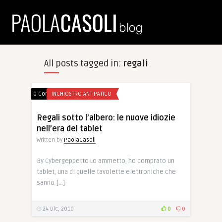
All posts tagged in:
regali
0 Comments
INCHIOSTRO ANTIPATICO
Regali sotto l’albero: le nuove idiozie
nell’era del tablet
Written by
PaolaCasoli
By Cybergeppetto Lo ammetto, ho comprato un
tablet, una di quelle tavolette elettroniche che
sanno […]
24 Dic, 2010
0
0