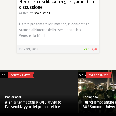
Nero. La crisi libica tra gli argomenti in
discussione
Written by
PaolaCasoli
È stata presentata ieri mattina, in conferenza
stampa all’interno dell’Arsenale storico di
Venezia, la IX […]
17 Ott, 2012
0
0
0 Comments
FORZE ARMATE
0 Comments
FORZE ARMATE
PaolaCasoli
PaolaCasoli
Alenia Aermacchi M-346: avviato
Terrorismo: anche F
l’assemblaggio del primo dei tre ...
30^ Summer Universi