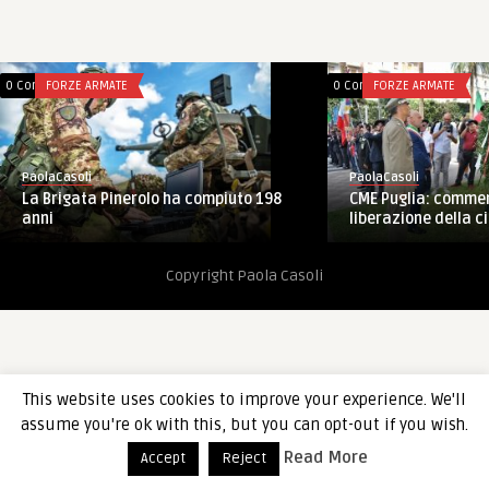
0 Comments
FORZE ARMATE
0 Comments
FORZE ARMATE
PaolaCasoli
PaolaCasoli
La Brigata Pinerolo ha compiuto 198
CME Puglia: comme
anni
liberazione della citt
Copyright Paola Casoli
This website uses cookies to improve your experience. We'll
assume you're ok with this, but you can opt-out if you wish.
Read More
Accept
Reject