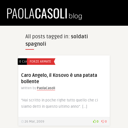
All posts tagged in:
soldati
spagnoli
0 Comments
FORZE ARMATE
Caro Angelo, il Kosovo è una patata
bollente
Written by
PaolaCasoli
“Hai scritto in poche righe tutto quello che ci
siamo detti in questo ultimo anno”. […]
26 Mar, 2009
0
0