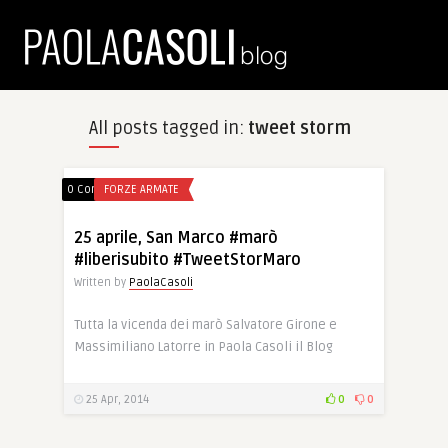
All posts tagged in:
tweet storm
0 Comments
FORZE ARMATE
25 aprile, San Marco #marò
#liberisubito #TweetStorMaro
Written by
PaolaCasoli
Tutta la vicenda dei marò Salvatore Girone e
Massimiliano Latorre in Paola Casoli il Blog
25 Apr, 2014
0
0