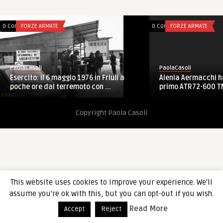
0 Comments
FORZE ARMATE
0 Comments
FORZE ARMATE
PaolaCasoli
PaolaCasoli
Alenia Aermacchi h
Esercito: il 6 maggio 1976 in Friuli a
primo ATR72-600 TM
poche ore dal terremoto con ...
Copyright Paola Casoli
This website uses cookies to improve your experience. We'll
assume you're ok with this, but you can opt-out if you wish.
Read More
Accept
Reject